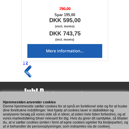
790,00
Spar 195,00
DKK 595,00
(excl. moms)
DKK 743,75
(incl. moms)
1
2
Hjemmesiden anvender cookies
Assensvej 193
Denne hjemmeside sætter cookies for at opnå en funktionel side og for at huske
5771 Stenstrup
dine foretrukne indstillinger. Ved hjælp af cookies laver vi statistikker og
analyserer besøg på vores side så vi sikrer, at siden hele tiden forbedres, og at
CVR: 11269893
vores markedsføring bliver relevant for dig. Hvis du giver dit samtykke, så tillader
du, at vi sætter cookies (enten i form af egne cookies og/eller fra tredjeparter), og
at vi behandler de personoplysninger, som indsamles via de cookies.