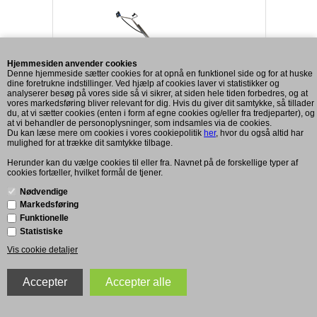
Hjemmesiden anvender cookies
Denne hjemmeside sætter cookies for at opnå en funktionel side og for at huske
dine foretrukne indstillinger. Ved hjælp af cookies laver vi statistikker og
analyserer besøg på vores side så vi sikrer, at siden hele tiden forbedres, og at
vores markedsføring bliver relevant for dig. Hvis du giver dit samtykke, så tillader
du, at vi sætter cookies (enten i form af egne cookies og/eller fra tredjeparter), og
at vi behandler de personoplysninger, som indsamles via de cookies.
Du kan læse mere om cookies i vores cookiepolitik
her
, hvor du også altid har
mulighed for at trække dit samtykke tilbage.
Herunder kan du vælge cookies til eller fra. Navnet på de forskellige typer af
Juhl P Gulv/terasserenser 520 mm. m/dyser
cookies fortæller, hvilket formål de tjener.
Nødvendige
Markedsføring
9.800,00
Funktionelle
Spar 805,00
Statistiske
DKK 8.995,00
Vis cookie detaljer
(excl. moms)
DKK 11.243,75
(incl. moms)