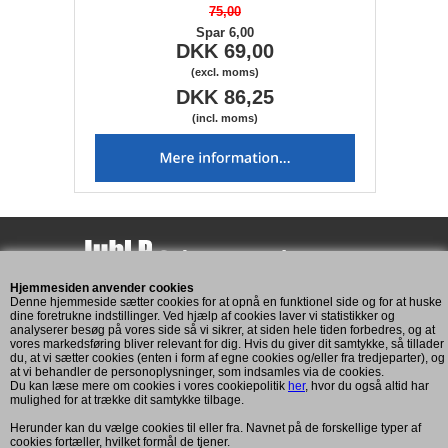
75,00
Spar 6,00
DKK 69,00
(excl. moms)
DKK 86,25
(incl. moms)
Hjemmesiden anvender cookies
Assensvej 193
Denne hjemmeside sætter cookies for at opnå en funktionel side og for at huske
5771 Stenstrup
dine foretrukne indstillinger. Ved hjælp af cookies laver vi statistikker og
analyserer besøg på vores side så vi sikrer, at siden hele tiden forbedres, og at
CVR: 11269893
vores markedsføring bliver relevant for dig. Hvis du giver dit samtykke, så tillader
du, at vi sætter cookies (enten i form af egne cookies og/eller fra tredjeparter), og
at vi behandler de personoplysninger, som indsamles via de cookies.
Du kan læse mere om cookies i vores cookiepolitik
her
, hvor du også altid har
Kundeservice
mulighed for at trække dit samtykke tilbage.
Mandag til fredag: 7:00 - 16:00
Herunder kan du vælge cookies til eller fra. Navnet på de forskellige typer af
cookies fortæller, hvilket formål de tjener.
Telefon: +45 2083 6101