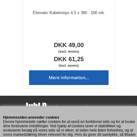
Elematic Kabelstrips 4,5 x 360 - 100 stk.
DKK 49,00
(excl. moms)
DKK 61,25
(incl. moms)
Hjemmesiden anvender cookies
Assensvej 193
Denne hjemmeside sætter cookies for at opnå en funktionel side og for at huske
5771 Stenstrup
dine foretrukne indstillinger. Ved hjælp af cookies laver vi statistikker og
analyserer besøg på vores side så vi sikrer, at siden hele tiden forbedres, og at
CVR: 11269893
vores markedsføring bliver relevant for dig. Hvis du giver dit samtykke, så tillader