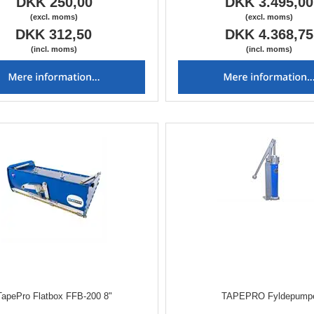
DKK 250,00
DKK 3.495,00
(excl. moms)
(excl. moms)
DKK 312,50
DKK 4.368,75
(incl. moms)
(incl. moms)
TapePro Flatbox FFB-200 8"
TAPEPRO Fyldepump