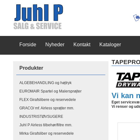
Forside
Nyheder
Kontakt
Kataloger
|
|
|
TAPEPRO 
Produkter
ALGEBEHANDLING og højtryk
EUROMAIR Spartel og Malersprøjter
Vi kan 
FLEX Girafslibere og reservedele
Eget servicevæ
Vi renser og uds
GRACO/ mf. Airless sprøjter mm.
INDUSTRISTØVSUGERE
Juhl P Airless tilbehør/filtre mm.
Mirka Girafsliber og reservedele