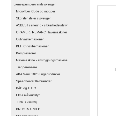
Lænsepumper/vandstøvsuger
Microfiber Klude og mopper
Skorstensfejer støvsuger
ASBEST sanering - sikkerhedsudstyr
CRAMER / REMARC Havemaskiner
Gulvvaskemaskiner
KEF Knivslibemaskiner
Kompressorer
Malemaskine - anstrygningsmaskine
Tæpperensere
T
AKA Meric 1020 Fugeprodukter
Speedheater IR-brænder
BÅD og AUTO
Elma måleudstyr
Juhlius værktøj
BRUGTMARKED