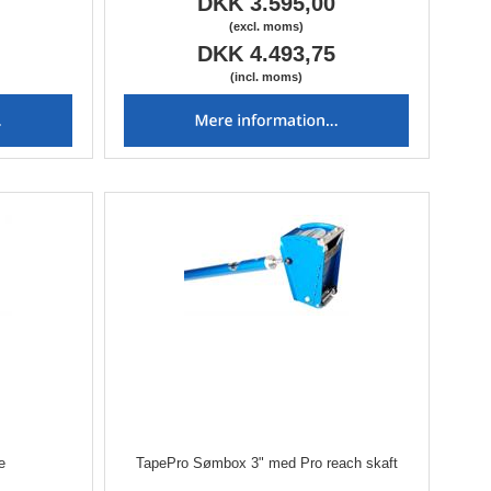
DKK 3.595,00
(excl. moms)
DKK 4.493,75
(incl. moms)
e
TapePro Sømbox 3" med Pro reach skaft