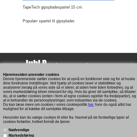
TapeTech gipspladespartel 15 cm.
Populær spartel til gipsplader.
Hjemmesiden anvender cookies
Assensvej 193
Denne hjemmeside sætter cookies for at opnå en funktionel side og for at huske
5771 Stenstrup
dine foretrukne indstillinger. Ved hjælp af cookies laver vi statistikker og
analyserer besøg på vores side så vi sikrer, at siden hele tiden forbedres, og at
CVR: 11269893
vores markedsføring bliver relevant for dig. Hvis du giver dit samtykke, så tillader
du, at vi sætter cookies (enten i form af egne cookies og/eller fra tredjeparter), og
at vi behandler de personoplysninger, som indsamles via de cookies.
Du kan læse mere om cookies i vores cookiepolitik
her
, hvor du også altid har
Kundeservice
mulighed for at trække dit samtykke tilbage.
Mandag til fredag: 7:00 - 16:00
Herunder kan du vælge cookies til eller fra. Navnet på de forskellige typer af
cookies fortæller, hvilket formål de tjener.
Telefon: +45 2083 6101
post@juhlp.dk
Nødvendige
Markedsføring