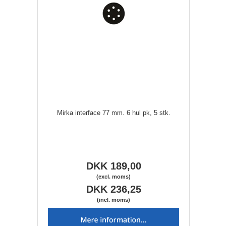
Mirka interface 77 mm. 6 hul pk, 5 stk.
DKK 189,00
(excl. moms)
DKK 236,25
(incl. moms)