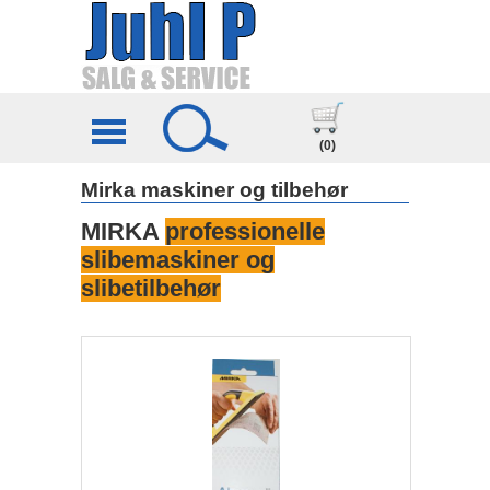
(0)
Mirka maskiner og tilbehør
MIRKA
professionelle
slibemaskiner og
slibetilbehør