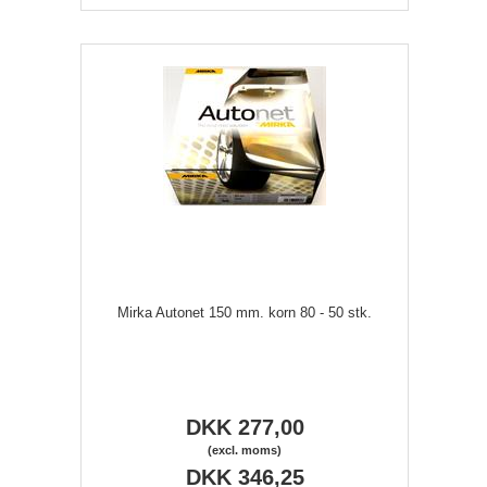
Mirka Autonet 150 mm. korn 80 - 50 stk.
DKK 277,00
(excl. moms)
DKK 346,25