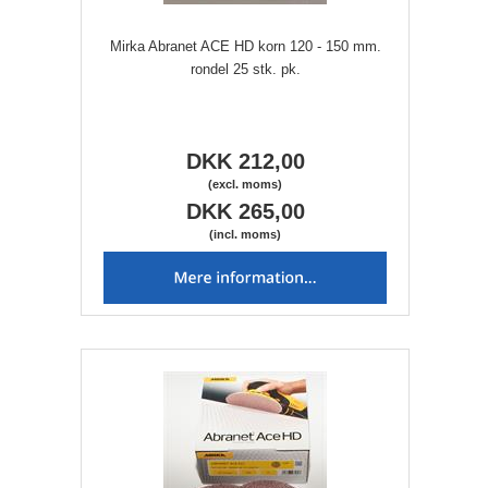
Mirka Abranet ACE HD korn 120 - 150 mm.
rondel 25 stk. pk.
DKK 212,00
(excl. moms)
DKK 265,00
(incl. moms)