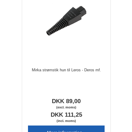
Mirka strømstik hun til Leros - Deros mf.
DKK 89,00
(excl. moms)
DKK 111,25
(incl. moms)