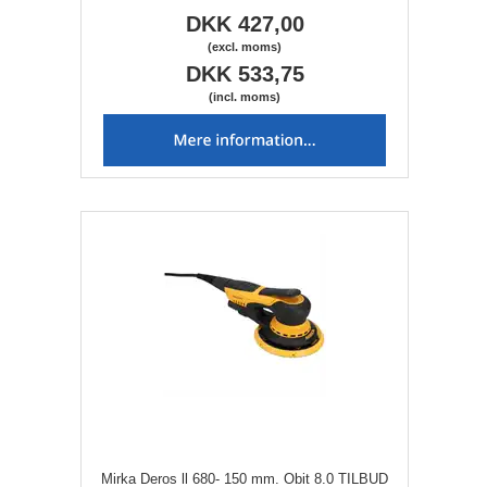
DKK 427,00
(excl. moms)
DKK 533,75
(incl. moms)
Mirka Deros ll 680- 150 mm. Obit 8.0 TILBUD