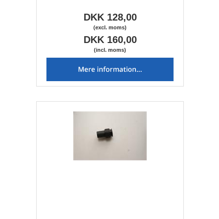
DKK 128,00
(excl. moms)
DKK 160,00
(incl. moms)