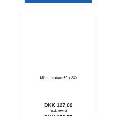
Mirka Interface 80 x 230
DKK 127,00
(excl. moms)