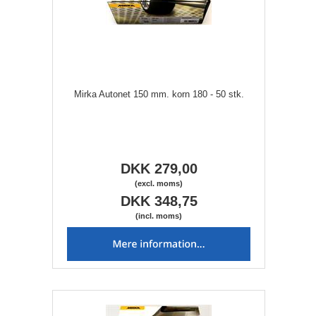
Mirka Autonet 150 mm. korn 180 - 50 stk.
DKK 279,00
(excl. moms)
DKK 348,75
(incl. moms)