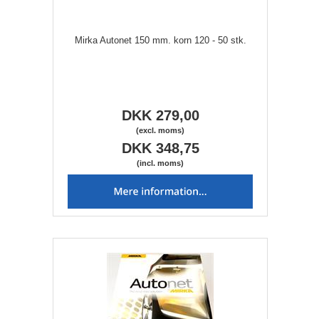
Mirka Autonet 150 mm. korn 120 - 50 stk.
DKK 279,00
(excl. moms)
DKK 348,75
(incl. moms)