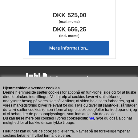
DKK 525,00
(excl. moms)
DKK 656,25
(incl. moms)
Hjemmesiden anvender cookies
Assensvej 193
Denne hjemmeside sætter cookies for at opnå en funktionel side og for at huske
5771 Stenstrup
dine foretrukne indstillinger. Ved hjælp af cookies laver vi statistikker og
analyserer besøg på vores side så vi sikrer, at siden hele tiden forbedres, og at
CVR: 11269893
vores markedsføring bliver relevant for dig. Hvis du giver dit samtykke, så tillader
du, at vi sætter cookies (enten i form af egne cookies og/eller fra tredjeparter), og
at vi behandler de personoplysninger, som indsamles via de cookies.
Du kan læse mere om cookies i vores cookiepolitik
her
, hvor du også altid har
Kundeservice
mulighed for at trække dit samtykke tilbage.
Mandag til fredag: 7:00 - 16:00
Herunder kan du vælge cookies til eller fra. Navnet på de forskellige typer af
cookies fortæller, hvilket formål de tjener.
Telefon: +45 2083 6101