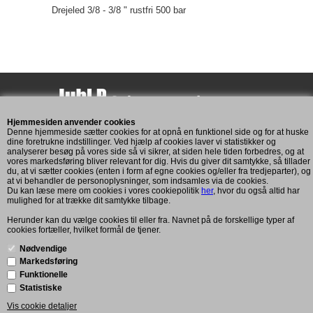
Drejeled 3/8 - 3/8 " rustfri 500 bar
Hjemmesiden anvender cookies
Assensvej 193
Denne hjemmeside sætter cookies for at opnå en funktionel side og for at huske
5771 Stenstrup
dine foretrukne indstillinger. Ved hjælp af cookies laver vi statistikker og
analyserer besøg på vores side så vi sikrer, at siden hele tiden forbedres, og at
CVR: 11269893
vores markedsføring bliver relevant for dig. Hvis du giver dit samtykke, så tillader
du, at vi sætter cookies (enten i form af egne cookies og/eller fra tredjeparter), og
at vi behandler de personoplysninger, som indsamles via de cookies.
Du kan læse mere om cookies i vores cookiepolitik
her
, hvor du også altid har
Kundeservice
mulighed for at trække dit samtykke tilbage.
Mandag til fredag: 7:00 - 16:00
Herunder kan du vælge cookies til eller fra. Navnet på de forskellige typer af
cookies fortæller, hvilket formål de tjener.
Telefon: +45 2083 6101
post@juhlp.dk
Nødvendige
Markedsføring
Funktionelle
Info
Statistiske
Forretningsbetingelser
Vis cookie detaljer