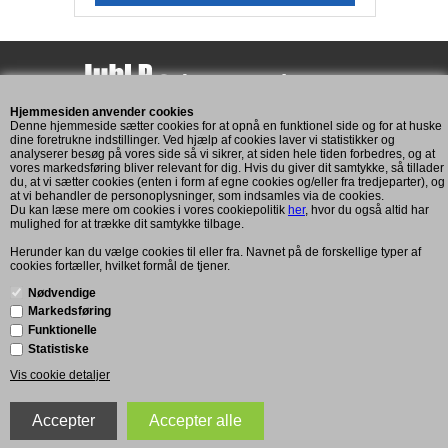
Hjemmesiden anvender cookies
Assensvej 193
Denne hjemmeside sætter cookies for at opnå en funktionel side og for at huske
5771 Stenstrup
dine foretrukne indstillinger. Ved hjælp af cookies laver vi statistikker og
analyserer besøg på vores side så vi sikrer, at siden hele tiden forbedres, og at
CVR: 11269893
vores markedsføring bliver relevant for dig. Hvis du giver dit samtykke, så tillader
du, at vi sætter cookies (enten i form af egne cookies og/eller fra tredjeparter), og
at vi behandler de personoplysninger, som indsamles via de cookies.
Du kan læse mere om cookies i vores cookiepolitik
her
, hvor du også altid har
Kundeservice
mulighed for at trække dit samtykke tilbage.
Mandag til fredag: 7:00 - 16:00
Herunder kan du vælge cookies til eller fra. Navnet på de forskellige typer af
cookies fortæller, hvilket formål de tjener.
Telefon: +45 2083 6101
post@juhlp.dk
Nødvendige
Markedsføring
Funktionelle
Info
Statistiske
Forretningsbetingelser
Vis cookie detaljer
Opret kunde
Firmaprofil
Cookie-politik