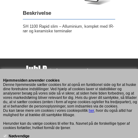
Beskrivelse
SH 1100 Rapid slim – Alluminium, komplet med IR-
rør og keramiske terminaler
Hjemmesiden anvender cookies
Assensvej 193
Denne hjemmeside sætter cookies for at opnå en funktionel side og for at huske
5771 Stenstrup
dine foretrukne indstillinger. Ved hjælp af cookies laver vi statistikker og
analyserer besøg på vores side så vi sikrer, at siden hele tiden forbedres, og at
CVR: 11269893
vores markedsføring bliver relevant for dig. Hvis du giver dit samtykke, så tillader
du, at vi sætter cookies (enten i form af egne cookies og/eller fra tredjeparter), og
at vi behandler de personoplysninger, som indsamles via de cookies.
Du kan læse mere om cookies i vores cookiepolitik
her
, hvor du også altid har
Kundeservice
mulighed for at trække dit samtykke tilbage.
Mandag til fredag: 7:00 - 16:00
Herunder kan du vælge cookies til eller fra. Navnet på de forskellige typer af
cookies fortæller, hvilket formål de tjener.
Telefon: +45 2083 6101
post@juhlp.dk
Nødvendige