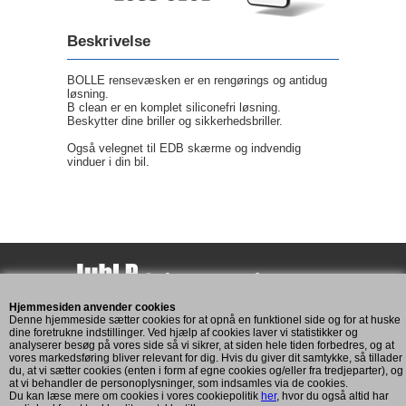
Beskrivelse
BOLLE rensevæsken er en rengørings og antidug
løsning.
B clean er en komplet siliconefri løsning.
Beskytter dine briller og sikkerhedsbriller.
Også velegnet til EDB skærme og indvendig
vinduer i din bil.
Hjemmesiden anvender cookies
Assensvej 193
Denne hjemmeside sætter cookies for at opnå en funktionel side og for at huske
5771 Stenstrup
dine foretrukne indstillinger. Ved hjælp af cookies laver vi statistikker og
analyserer besøg på vores side så vi sikrer, at siden hele tiden forbedres, og at
CVR: 11269893
vores markedsføring bliver relevant for dig. Hvis du giver dit samtykke, så tillader
du, at vi sætter cookies (enten i form af egne cookies og/eller fra tredjeparter), og
at vi behandler de personoplysninger, som indsamles via de cookies.
Du kan læse mere om cookies i vores cookiepolitik
her
, hvor du også altid har
Kundeservice